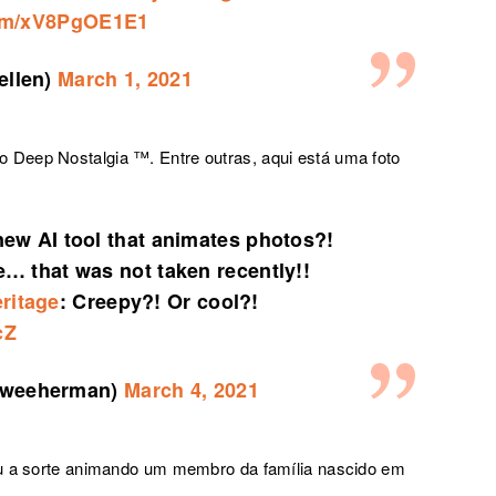
com/xV8PgOE1E1
ellen)
March 1, 2021
Deep Nostalgia ™. Entre outras, aqui está uma foto
new AI tool that animates photos?!
… that was not taken recently!!
ritage
: Creepy?! Or cool?!
cZ
eweeherman)
March 4, 2021
ou a sorte animando um membro da família nascido em