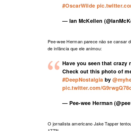
#OscarWilde
pic.twitter.
— Ian McKellen (@IanMcK
Pee-wee Herman parece não se cansar do 
de infância que ele animou:
Have you seen that crazy 
Check out this photo of me
#DeepNostalgia
by
@myhe
pic.twitter.com/G9rwgQ78
— Pee-wee Herman (@pe
O jornalista americano Jake Tapper tent
1773!