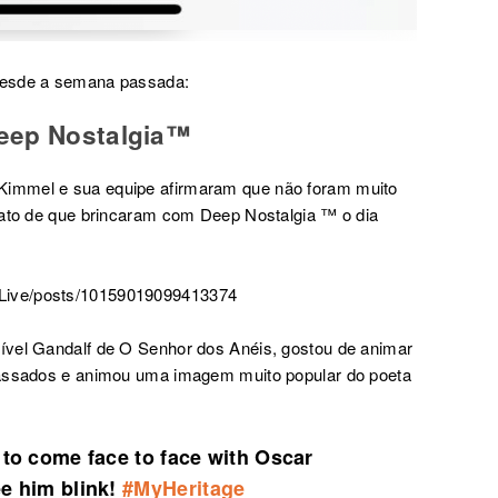
desde a semana passada:
eep Nostalgia™
immel e sua equipe afirmaram que não foram muito
fato de que brincaram com Deep Nostalgia ™ o dia
Live/posts/10159019099413374
ível Gandalf de O Senhor dos Anéis,
gostou de animar
passados e animou uma imagem muito popular do poeta
to come face to face with Oscar
e him blink!
#MyHeritage