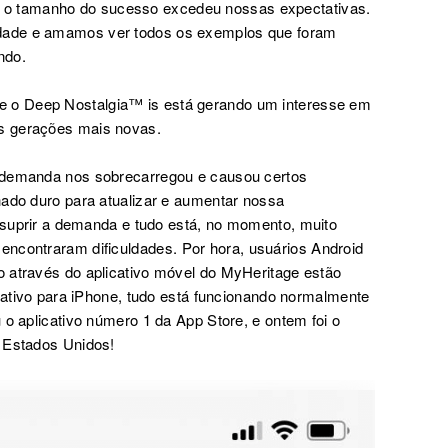
s
o tamanho do sucesso
excedeu
nossas expectativas.
dade e amamos ver todos os exemplos que foram
undo.
ue o
Deep Nostalgia™ is
está gerando um
interesse em
s
gerações mais novas.
a demanda nos sobrecarregou e causou certos
hado duro para atualizar e aumentar nossa
a suprir a demanda e tudo está,
no momento,
muito
encontraram dificuldades.
Por hora, usuários Android
 através do aplicativo móvel do MyHeritage estão
icativo para iPhone, tudo está funcionando normalmente
 o aplicativo número 1 da App Store, e ontem foi o
s Estados Unidos!