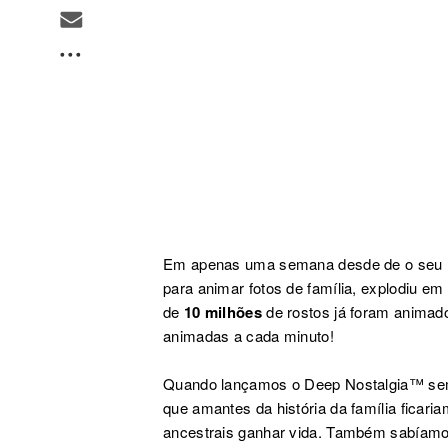
Em
apenas uma
semana desde de o seu 
para
animar
fotos de família
,
explodiu em 
de
10 milhões
de rostos já foram animado
animadas a cada minuto!
Quando lançamos o Deep Nostalgia
™
sem
que
amantes da história da família
ficari
ancestrais ganhar vida.
Também sabíamo