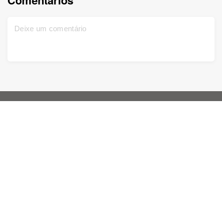
Comentários
Home
Support
Sign up for free
Contact us
DNA Test
Privacy policy
Updated
Family tree
Terms and conditions
Historical records
Price list
1950 U.S. Census
Knowledge Base
Colorize photos
Enhance photos